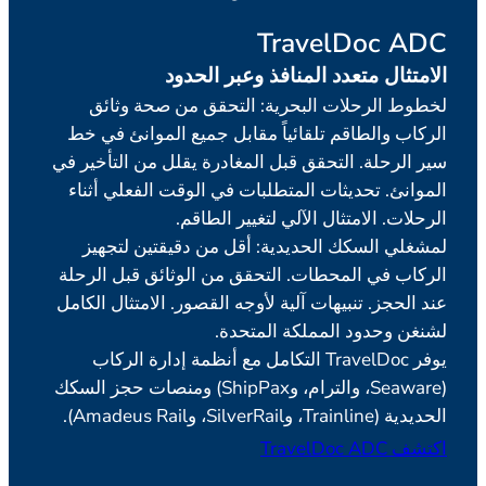
 Pro
TravelDoc ADC
الامتثال متعدد المنافذ وعبر الحدود
التحق
لخطوط الرحلات البحرية: التحقق من صحة وثائق
إجراء 
الركاب والطاقم تلقائياً مقابل جميع الموانئ في خط
المسار
سير الرحلة. التحقق قبل المغادرة يقلل من التأخير في
للمسار
الموانئ. تحديثات المتطلبات في الوقت الفعلي أثناء
جنسيات
الرحلات. الامتثال الآلي لتغيير الطاقم.
سير الر
لمشغلي السكك الحديدية: أقل من دقيقتين لتجهيز
اكتشف velDoc Pro
الركاب في المحطات. التحقق من الوثائق قبل الرحلة
عند الحجز. تنبيهات آلية لأوجه القصور. الامتثال الكامل
لشنغن وحدود المملكة المتحدة.
يوفر TravelDoc التكامل مع أنظمة إدارة الركاب
(Seaware، والترام، وShipPax) ومنصات حجز السكك
الحديدية (Trainline، وSilverRail، وAmadeus Rail).
اكتشف TravelDoc ADC