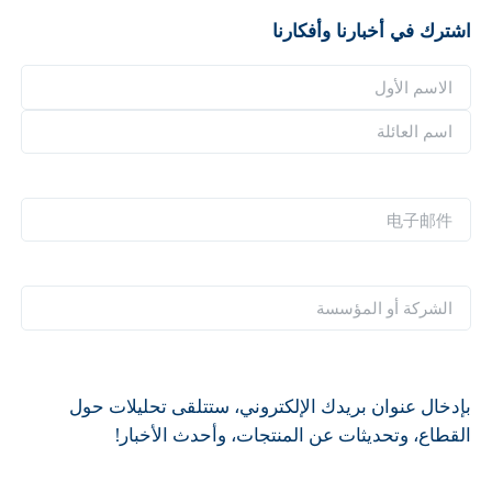
اشترك في أخبارنا وأفكارنا
ا
ل
ا
ا
ل
س
ا
ا
م
س
س
电
*
م
م
子
ا
ا
邮
ل
ل
件
ا
ع
أ
*
ل
ا
و
ش
ئ
ل
ر
ل
بإدخال عنوان بريدك الإلكتروني، ستتلقى تحليلات حول
ك
ة
القطاع، وتحديثات عن المنتجات، وأحدث الأخبار!
ة
أ