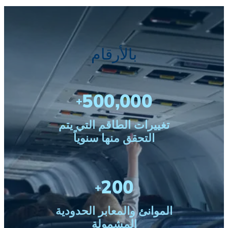
بالأرقام
500,000
+
تغييرات الطاقم التي يتم
التحقق منها سنوياً
200
+
الموانئ والمعابر الحدودية
المشمولة