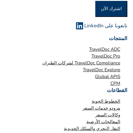
و
اشترك الآن
ا
ل
م
تابعونا على LinkedIn
ؤ
المنتجات
س
س
TravelDoc ADC
ة
TravelDoc Pro
TravelDoc Compliance لشركات الطيران
*
TravelDoc Explore
Global APIS
CPM
القطاعات
الخطوط الجوية
مزودو خدمات السفر
وكالات السفر
المعالجات الأرضية
النقل البحري والسكك الحديدية