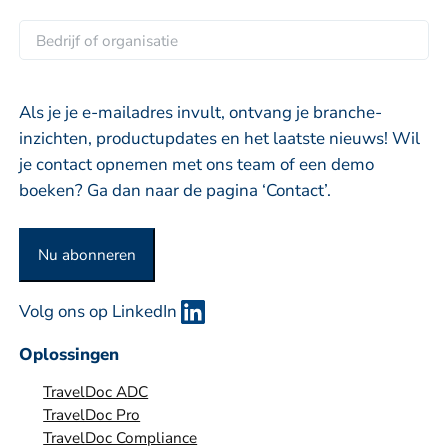
a
a
e
a
i
B
r
m
l
e
n
*
d
a
r
Als je je e-mailadres invult, ontvang je branche-
a
i
inzichten, productupdates en het laatste nieuws! Wil
m
j
je contact opnemen met ons team of een demo
f
boeken? Ga dan naar de pagina ‘Contact’.
o
f
Nu abonneren
o
r
Volg ons op LinkedIn
g
a
Oplossingen
n
TravelDoc ADC
i
TravelDoc Pro
s
TravelDoc Compliance
a