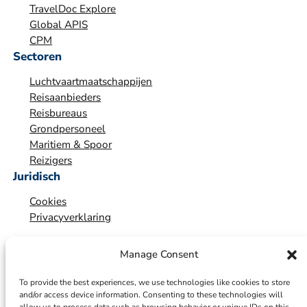
TravelDoc Explore
t
Global APIS
i
CPM
e
Sectoren
*
Luchtvaartmaatschappijen
Reisaanbieders
Reisbureaus
Grondpersoneel
Maritiem & Spoor
Reizigers
Juridisch
Cookies
Privacyverklaring
Manage Consent
To provide the best experiences, we use technologies like cookies to store
and/or access device information. Consenting to these technologies will