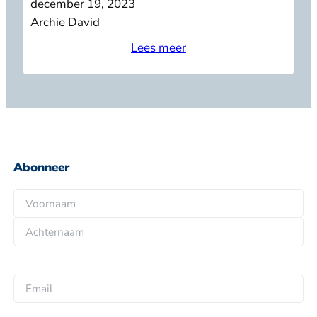
december 19, 2023
Archie David
Lees meer
Abonneer
N
a
V
a
o
m
A
o
*
c
r
E
h
n
m
t