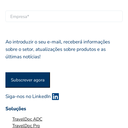
l
r
a
i
o
i
E
d
p
l
M
o
r
*
P
*
i
R
Ao introduzir o seu e-mail, receberá informações
o
E
sobre o setor, atualizações sobre produtos e as
*
S
últimas notícias!
A
O
U
Subscrever agora
O
R
G
Siga-nos no LinkedIn
A
Soluções
N
I
TravelDoc ADC
Z
TravelDoc Pro