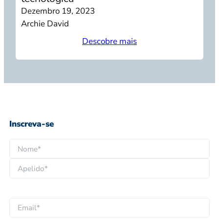
Dezembro 19, 2023
Archie David
Descobre mais
Inscreva-se
N
o
N
m
o
e
A
m
*
p
e
E
e
p
m