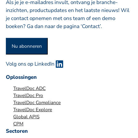
r
Als je je e-mailadres invult, ontvang je branche-
a
i
inzichten, productupdates en het laatste nieuws! Wil
m
j
je contact opnemen met ons team of een demo
f
boeken? Ga dan naar de pagina ‘Contact’.
o
f
Nu abonneren
o
r
Volg ons op LinkedIn
g
a
Oplossingen
n
TravelDoc ADC
i
TravelDoc Pro
s
TravelDoc Compliance
a
TravelDoc Explore
t
Global APIS
i
CPM
e
Sectoren
*