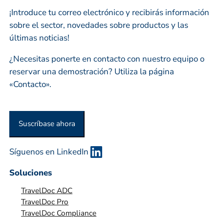
r
s
¡Introduce tu correo electrónico y recibirás información
e
sobre el sector, novedades sobre productos y las
s
últimas noticias!
a
o
¿Necesitas ponerte en contacto con nuestro equipo o
o
reservar una demostración? Utiliza la página
r
«Contacto».
g
a
n
Suscríbase ahora
i
z
Síguenos en LinkedIn
a
c
Soluciones
i
TravelDoc ADC
ó
TravelDoc Pro
n
TravelDoc Compliance
*