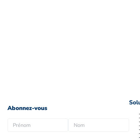
Sol
Abonnez-vous
N
o
P
N
m