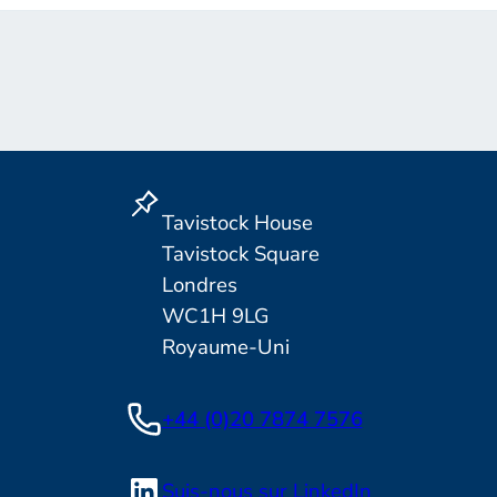
Tavistock House
Tavistock Square
Londres
WC1H 9LG
Royaume-Uni
+44 (0)20 7874 7576
Suis-nous sur LinkedIn