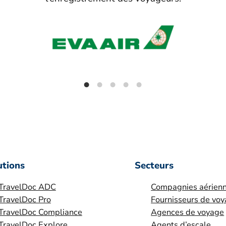
utions
Secteurs
TravelDoc ADC
Compagnies aérien
TravelDoc Pro
Fournisseurs de vo
TravelDoc Compliance
Agences de voyage
TravelDoc Explore
Agents d’escale