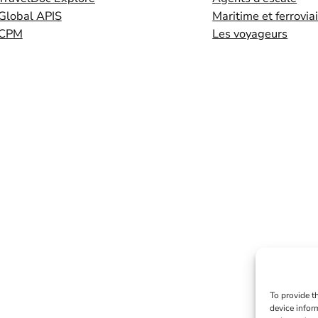
Global APIS
Maritime et ferrovia
CPM
Les voyageurs
To provide t
device infor