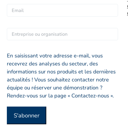
r
o
E
*
é
m
m
n
a
o
E
i
m
n
l
t
*
r
En saisissant votre adresse e-mail, vous
e
recevrez des analyses du secteur, des
p
informations sur nos produits et les dernières
r
actualités ! Vous souhaitez contacter notre
i
équipe ou réserver une démonstration ?
s
Rendez-vous sur la page « Contactez-nous ».
e
o
S'abonner
u
o