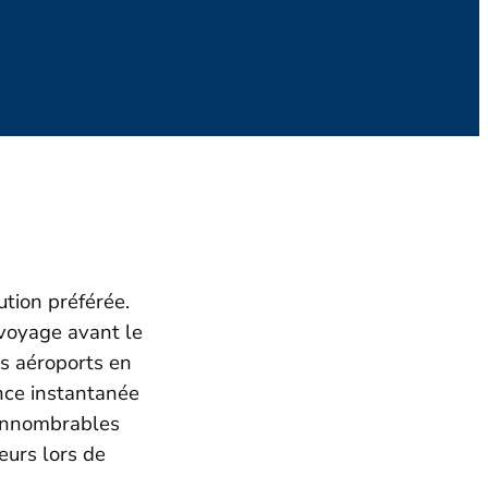
ution préférée.
voyage avant le
es aéroports en
nce instantanée
’innombrables
eurs lors de