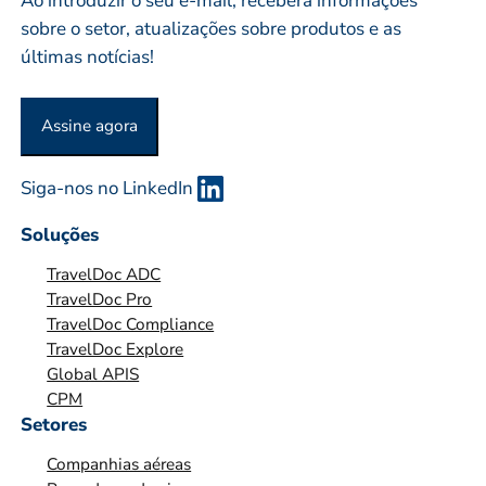
Ao introduzir o seu e-mail, receberá informações
o
E
sobre o setor, atualizações sobre produtos e as
S
últimas notícias!
A
O
Assine agora
U
O
Siga-nos no LinkedIn
R
G
Soluções
A
TravelDoc ADC
N
TravelDoc Pro
I
TravelDoc Compliance
Z
TravelDoc Explore
A
Global APIS
Ç
CPM
Ã
Setores
O
Companhias aéreas
*