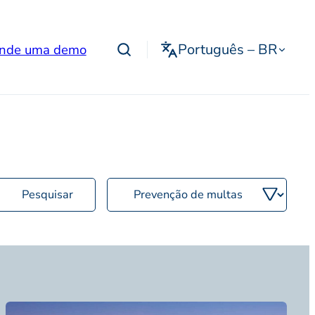
Português – BR
nde uma demo
Filtrar
por
categoria