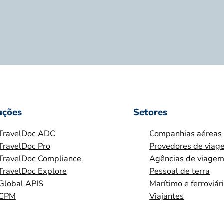
uções
Setores
TravelDoc ADC
Companhias aéreas
TravelDoc Pro
Provedores de viag
TravelDoc Compliance
Agências de viage
TravelDoc Explore
Pessoal de terra
Global APIS
Marítimo e ferroviár
CPM
Viajantes