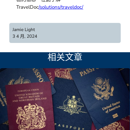
TravelDoc
/solutions/traveldoc/
Jamie Light
3 4 月, 2024
相关文章