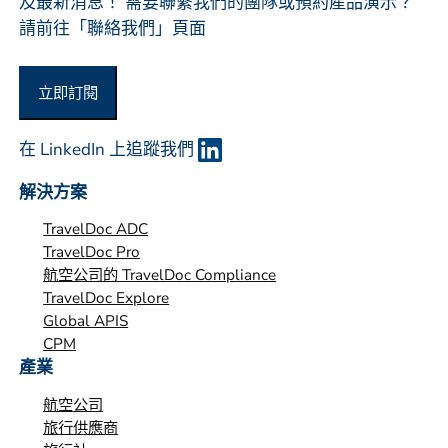
及最新消息！ 需要聯繫我們的團隊或預約產品演示？
*
請前往「聯絡我們」頁面
立即訂閱
在 LinkedIn 上追蹤我們
解決方案
TravelDoc ADC
TravelDoc Pro
航空公司的 TravelDoc Compliance
TravelDoc Explore
Global APIS
CPM
產業
航空公司
旅行供應商