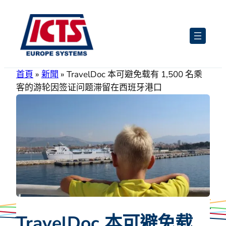
跳
至
主
要
內
首頁
»
新聞
»
TravelDoc 本可避免载有 1,500 名乘
容
客的游轮因签证问题滞留在西班牙港口
TravelDoc 本可避免载