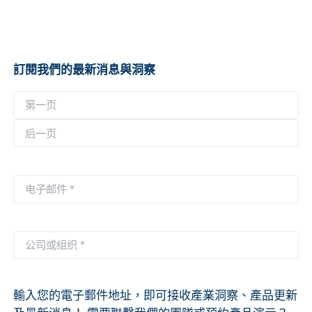
訂閱我們的最新消息與洞察
名
称
第
*
一
后
页
一
电
页
子
邮
件
公
*
司
或
组
輸入您的電子郵件地址，即可接收產業洞察、產品更新
织