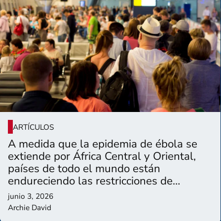
ARTÍCULOS
A medida que la epidemia de ébola se
extiende por África Central y Oriental,
países de todo el mundo están
endureciendo las restricciones de
entrada a sus ciudadanos.
junio 3, 2026
Archie David