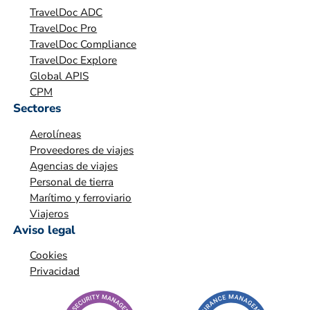
TravelDoc ADC
ó
TravelDoc Pro
n
TravelDoc Compliance
*
TravelDoc Explore
Global APIS
CPM
Sectores
Aerolíneas
Proveedores de viajes
Agencias de viajes
Personal de tierra
Marítimo y ferroviario
Viajeros
Aviso legal
Cookies
Privacidad