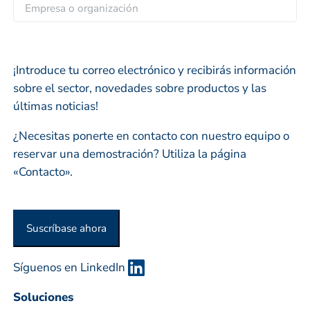
i
E
i
l
m
d
*
p
o
r
s
¡Introduce tu correo electrónico y recibirás información
e
sobre el sector, novedades sobre productos y las
s
últimas noticias!
a
o
¿Necesitas ponerte en contacto con nuestro equipo o
o
reservar una demostración? Utiliza la página
r
«Contacto».
g
a
n
Suscríbase ahora
i
z
Síguenos en LinkedIn
a
c
Soluciones
i