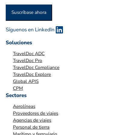
a
n
Suscríbase ahora
i
z
Síguenos en LinkedIn
a
c
Soluciones
i
TravelDoc ADC
ó
TravelDoc Pro
n
TravelDoc Compliance
*
TravelDoc Explore
Global APIS
CPM
Sectores
Aerolíneas
Proveedores de viajes
Agencias de viajes
Personal de tierra
Marítimo y ferroviario