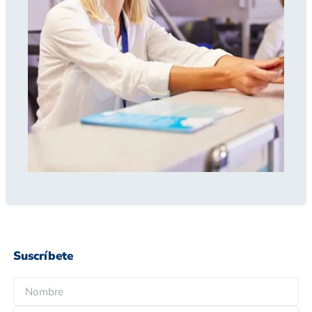
Suscríbete
N
o