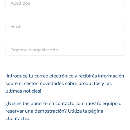
N
m
o
b
A
m
r
p
b
E
e
e
r
m
*
l
e
a
l
i
E
i
l
m
d
*
p
o
r
s
¡Introduce tu correo electrónico y recibirás información
e
sobre el sector, novedades sobre productos y las
s
últimas noticias!
a
o
¿Necesitas ponerte en contacto con nuestro equipo o
o
reservar una demostración? Utiliza la página
r
«Contacto».
g