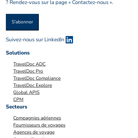
i
? Rendez-vous sur la page « Contactez-nous ».
s
e
S'abonner
o
u
Suivez-nous sur LinkedIn
o
r
Solutions
g
TravelDoc ADC
a
TravelDoc Pro
n
TravelDoc Compliance
i
TravelDoc Explore
s
Global APIS
a
CPM
t
Secteurs
i
Compagnies aériennes
o
Fournisseurs de voyages
n
Agences de voyage
*