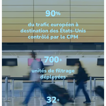
90
%
du trafic européen à
destination des États-Unis
contrôlé par le CPM
700
+
unités de filtrage
déployées
32
+