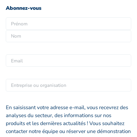
Abonnez-vous
N
o
P
m
r
*
N
é
o
n
E
m
o
m
m
a
i
E
l
n
*
t
r
En saisissant votre adresse e-mail, vous recevrez des
e
analyses du secteur, des informations sur nos
p
produits et les dernières actualités ! Vous souhaitez
r
contacter notre équipe ou réserver une démonstration