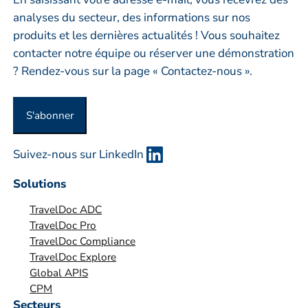
e
analyses du secteur, des informations sur nos
p
produits et les dernières actualités ! Vous souhaitez
r
contacter notre équipe ou réserver une démonstration
i
? Rendez-vous sur la page « Contactez-nous ».
s
e
S'abonner
o
u
Suivez-nous sur LinkedIn
o
r
Solutions
g
TravelDoc ADC
a
TravelDoc Pro
n
TravelDoc Compliance
i
TravelDoc Explore
s
Global APIS
a
CPM
t
Secteurs