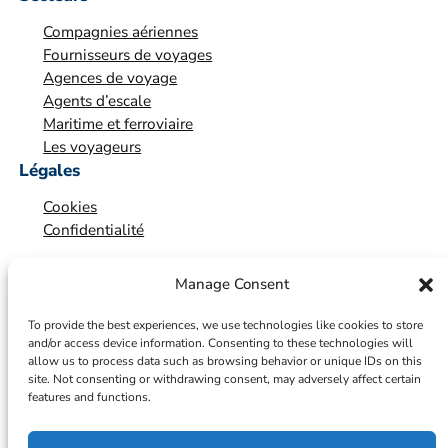
i
Compagnies aériennes
o
Fournisseurs de voyages
n
Agences de voyage
*
Agents d’escale
Maritime et ferroviaire
Les voyageurs
Légales
Cookies
Confidentialité
Manage Consent
To provide the best experiences, we use technologies like cookies to store
and/or access device information. Consenting to these technologies will
allow us to process data such as browsing behavior or unique IDs on this
site. Not consenting or withdrawing consent, may adversely affect certain
features and functions.