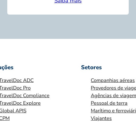
Saiba mais
uções
Setores
TravelDoc ADC
Companhias aéreas
TravelDoc Pro
Provedores de viag
TravelDoc Compliance
Agências de viage
TravelDoc Explore
Pessoal de terra
Global APIS
Marítimo e ferroviár
CPM
Viajantes