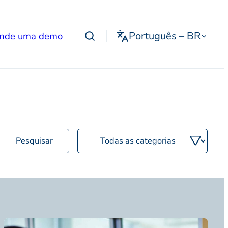
Português – BR
nde uma demo
Filtrar
por
categoria