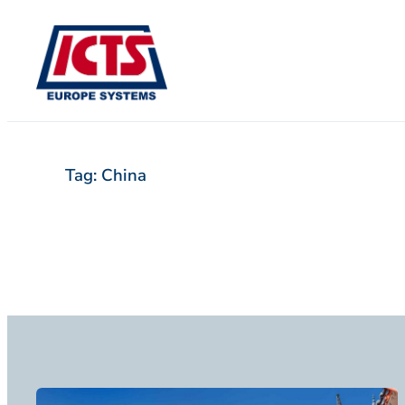
Pular
para
o
conteúdo
Tag:
China