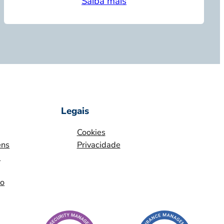
Saiba mais
Legais
Cookies
ens
Privacidade
m
io