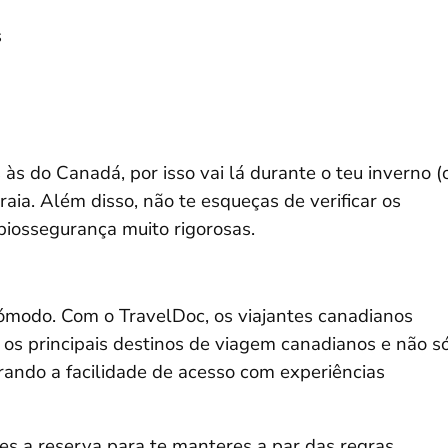
s
às do Canadá, por isso vai lá durante o teu inverno (
aia. Além disso, não te esqueças de verificar os
 biossegurança muito rigorosas.
cómodo. Com o TravelDoc, os viajantes canadianos
os principais destinos de viagem canadianos e não só
brando a facilidade de acesso com experiências
es a reserva para te manteres a par das regras.