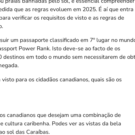
 ou praias banhadas pelo sol, é essencial compreender
medida que as regras evoluem em 2025. É aí que entra
para verificar os requisitos de visto e as regras de
o.
suir um passaporte classificado em 7º lugar no mund
ssport Power Rank. Isto deve-se ao facto de os
00 destinos em todo o mundo sem necessitarem de ob
hegada.
visto para os cidadãos canadianos, quais são os
 dos canadianos que desejam uma combinação de
e cultura caribenha. Podes ver as vistas da bela
ao sol das Caraíbas.