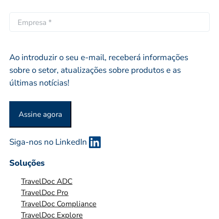
r
a
i
ó
i
E
d
p
l
M
o
r
*
P
i
R
Ao introduzir o seu e-mail, receberá informações
o
E
sobre o setor, atualizações sobre produtos e as
S
últimas notícias!
A
O
Assine agora
U
O
Siga-nos no LinkedIn
R
G
Soluções
A
TravelDoc ADC
N
TravelDoc Pro
I
TravelDoc Compliance
Z
TravelDoc Explore