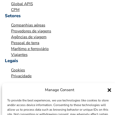
A
Global APIS
Ç
CPM
Ã
Setores
O
Companhias aéreas
*
Provedores de viagens
Agências de viagem
Pessoal de terra
Marítimo e ferroviário
Viajantes
Legais
Cookies
Privacidade
Manage Consent
To provide the best experiences, we use technologies like cookies to store
and/or access device information. Consenting to these technologies will
allow us to process data such as browsing behavior or unique IDs on this
site. Not consenting or withdrawing consent, may adversely affect certain