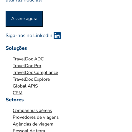
A
O
Assine agora
U
O
Siga-nos no LinkedIn
R
G
Soluções
A
TravelDoc ADC
N
TravelDoc Pro
I
TravelDoc Compliance
Z
TravelDoc Explore
A
Global APIS
Ç
CPM
Ã
Setores
O
Companhias aéreas
*
Provedores de viagens
Agências de viagem
Pessoal de terra