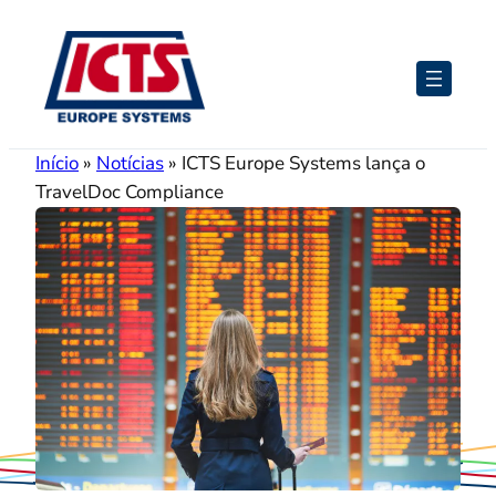
Pular
para
o
conteúdo
Início
»
Notícias
»
ICTS Europe Systems lança o
TravelDoc Compliance