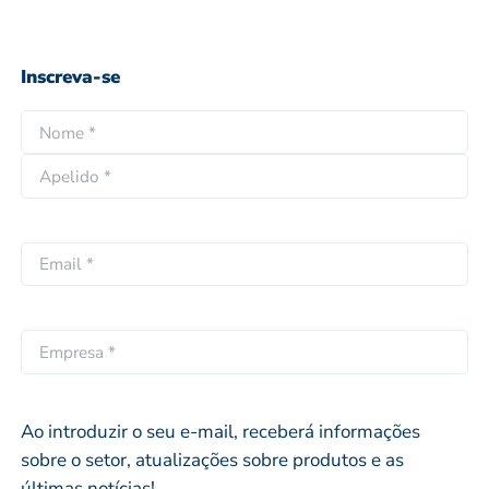
Inscreva-se
N
o
N
m
o
e
A
m
*
p
e
E
e
p
m
l
r
a
i
ó
i
E
d
p
l
M
o
r
*
P
i
R
Ao introduzir o seu e-mail, receberá informações
o
E
sobre o setor, atualizações sobre produtos e as
S
últimas notícias!