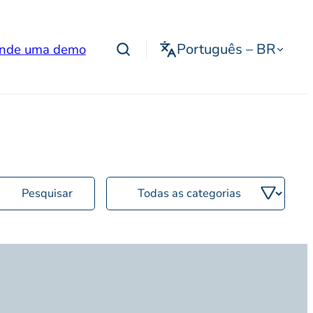
Português – BR
nde uma demo
Filtrar
por
categoria