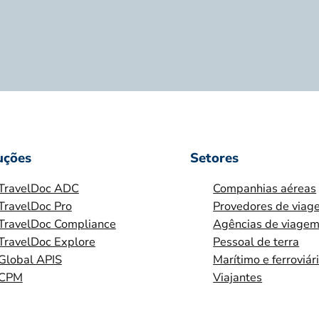
uções
Setores
TravelDoc ADC
Companhias aéreas
TravelDoc Pro
Provedores de viag
TravelDoc Compliance
Agências de viage
TravelDoc Explore
Pessoal de terra
Global APIS
Marítimo e ferroviár
CPM
Viajantes