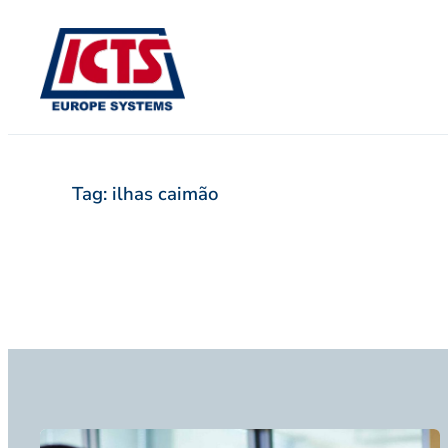
Pular
para
o
conteúdo
Tag:
ilhas caimão