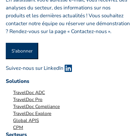
e
analyses du secteur, des informations sur nos
p
produits et les dernières actualités ! Vous souhaitez
r
contacter notre équipe ou réserver une démonstration
i
? Rendez-vous sur la page « Contactez-nous ».
s
e
S'abonner
o
u
Suivez-nous sur LinkedIn
o
r
Solutions
g
TravelDoc ADC
a
TravelDoc Pro
n
TravelDoc Compliance
i
TravelDoc Explore
s
Global APIS
a
CPM
t
Secteurs