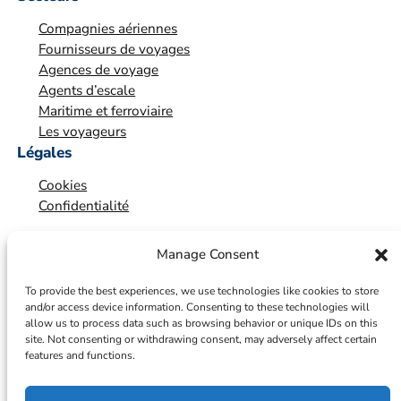
i
Compagnies aériennes
o
Fournisseurs de voyages
n
Agences de voyage
*
Agents d’escale
Maritime et ferroviaire
Les voyageurs
Légales
Cookies
Confidentialité
Manage Consent
To provide the best experiences, we use technologies like cookies to store
and/or access device information. Consenting to these technologies will
allow us to process data such as browsing behavior or unique IDs on this
site. Not consenting or withdrawing consent, may adversely affect certain
features and functions.