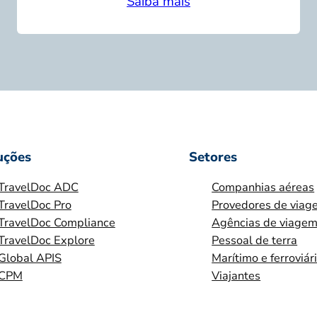
Saiba mais
uções
Setores
TravelDoc ADC
Companhias aéreas
TravelDoc Pro
Provedores de viag
TravelDoc Compliance
Agências de viage
TravelDoc Explore
Pessoal de terra
Global APIS
Marítimo e ferroviár
CPM
Viajantes