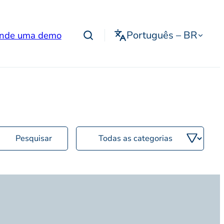
Português – BR
nde uma demo
Filtrar
por
categoria