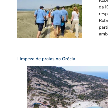
Robi
da I
resp
Robi
part
ambi
Limpeza de praias na Grécia