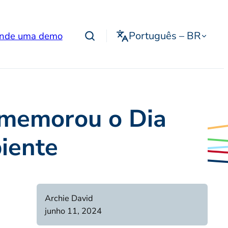
Português – BR
nde uma demo
omemorou o Dia
iente
Archie David
junho 11, 2024