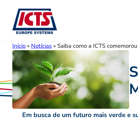
Pular
para
o
conteúdo
Início
»
Notícias
»
Saiba como a ICTS comemorou 
S
M
Em busca de um futuro mais verde e su