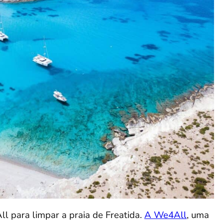
l para limpar a praia de Freatida.
A We4All
, uma