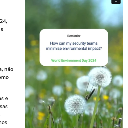
24,
as
a, não
como
as e
ssas
.
nos