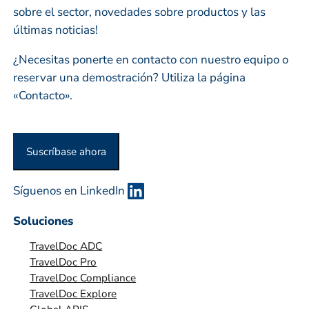
sobre el sector, novedades sobre productos y las
s
últimas noticias!
a
o
¿Necesitas ponerte en contacto con nuestro equipo o
o
reservar una demostración? Utiliza la página
r
«Contacto».
g
a
n
Suscríbase ahora
i
z
Síguenos en LinkedIn
a
c
Soluciones
i
TravelDoc ADC
ó
TravelDoc Pro
n
TravelDoc Compliance
*
TravelDoc Explore