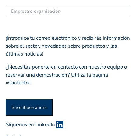
l
i
E
i
l
m
d
*
p
o
r
s
¡Introduce tu correo electrónico y recibirás información
e
sobre el sector, novedades sobre productos y las
s
últimas noticias!
a
o
¿Necesitas ponerte en contacto con nuestro equipo o
o
reservar una demostración? Utiliza la página
r
«Contacto».
g
a
n
Suscríbase ahora
i
z
Síguenos en LinkedIn
a
c