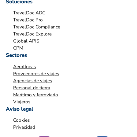
Soluciones
i
TravelDoc ADC
ó
TravelDoc Pro
n
TravelDoc Compliance
*
TravelDoc Explore
Global APIS
CPM
Sectores
Aerolíneas
Proveedores de viajes
Agencias de viajes
Personal de tierra
Marítimo y ferroviario
Viajeros
Aviso legal
Cookies
Privacidad