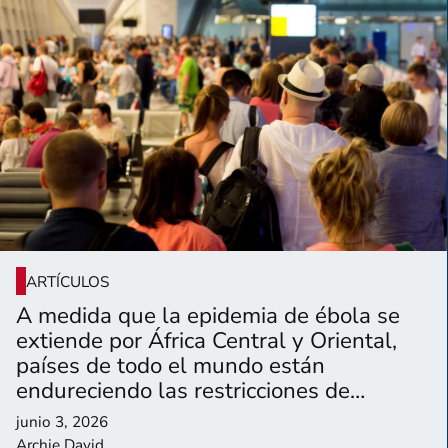
ARTÍCULOS
A medida que la epidemia de ébola se
extiende por África Central y Oriental,
países de todo el mundo están
endureciendo las restricciones de
entrada a sus ciudadanos.
junio 3, 2026
Archie David