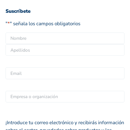
Suscríbete
"
*
" señala los campos obligatorios
N
o
N
m
o
b
A
m
r
p
b
E
e
e
r
m
*
l
e
a
l
i
E
i
l
m
d
*
p
o
r
s
¡Introduce tu correo electrónico y recibirás información
e