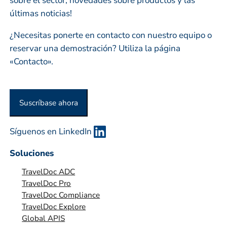
sobre el sector, novedades sobre productos y las
s
últimas noticias!
a
o
¿Necesitas ponerte en contacto con nuestro equipo o
o
reservar una demostración? Utiliza la página
r
«Contacto».
g
a
n
Suscríbase ahora
i
z
Síguenos en LinkedIn
a
c
Soluciones
i
TravelDoc ADC
ó
TravelDoc Pro
n
TravelDoc Compliance
*
TravelDoc Explore
Global APIS