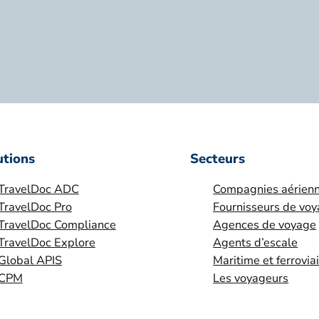
utions
Secteurs
TravelDoc ADC
Compagnies aérien
TravelDoc Pro
Fournisseurs de vo
TravelDoc Compliance
Agences de voyage
TravelDoc Explore
Agents d’escale
Global APIS
Maritime et ferrovia
CPM
Les voyageurs