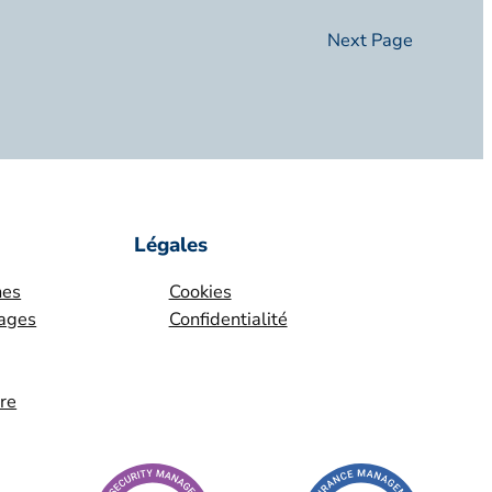
Next Page
Légales
nes
Cookies
yages
Confidentialité
ire