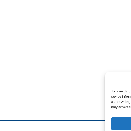
To provide t
device infor
as browsing 
may adversel