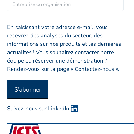
E
i
m
n
l
t
*
r
En saisissant votre adresse e-mail, vous
e
recevrez des analyses du secteur, des
p
informations sur nos produits et les dernières
r
actualités ! Vous souhaitez contacter notre
i
équipe ou réserver une démonstration ?
s
Rendez-vous sur la page « Contactez-nous ».
e
o
S'abonner
u
o
Suivez-nous sur LinkedIn
r
g
a