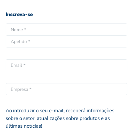
Inscreva-se
N
o
N
m
o
e
A
m
*
p
e
E
e
p
m
l
r
a
i
ó
i
E
d
p
l
M
o
r
*
P
i
R
Ao introduzir o seu e-mail, receberá informações
o
E
sobre o setor, atualizações sobre produtos e as
S
últimas notícias!
A