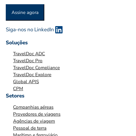
O
Assine agora
U
O
Siga-nos no LinkedIn
R
G
Soluções
A
TravelDoc ADC
N
TravelDoc Pro
I
TravelDoc Compliance
Z
TravelDoc Explore
A
Global APIS
Ç
CPM
Ã
Setores
O
Companhias aéreas
*
Provedores de viagens
Agências de viagem
Pessoal de terra
Marítimo e ferroviário