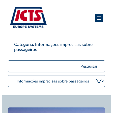
Pular
para
o
conteúdo
Categoria:
Informações imprecisas sobre
passageiros
Pesquisar
postagens
Filtrar
por
categoria