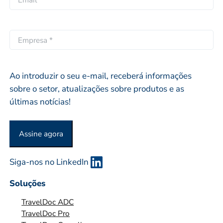
e
p
m
l
r
a
i
ó
i
E
d
p
l
M
o
r
*
P
i
R
Ao introduzir o seu e-mail, receberá informações
o
E
sobre o setor, atualizações sobre produtos e as
S
últimas notícias!
A
O
Assine agora
U
O
Siga-nos no LinkedIn
R
G
Soluções
A
TravelDoc ADC
N
TravelDoc Pro
I