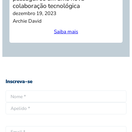
colaboração tecnológica
dezembro 19, 2023
Archie David
Saiba mais
Inscreva-se
N
o
N
m
o
e
A
m
*
p
e
E