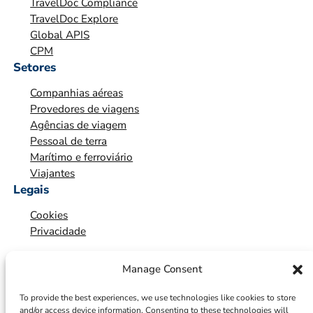
TravelDoc Compliance
Z
TravelDoc Explore
A
Global APIS
Ç
CPM
Ã
Setores
O
Companhias aéreas
*
Provedores de viagens
Agências de viagem
Pessoal de terra
Marítimo e ferroviário
Viajantes
Legais
Cookies
Privacidade
Manage Consent
To provide the best experiences, we use technologies like cookies to store
and/or access device information. Consenting to these technologies will