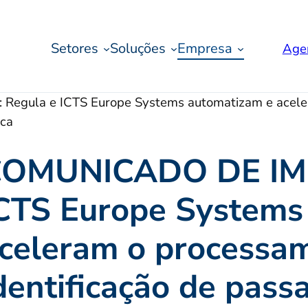
Setores
Soluções
Empresa
Age
ula e ICTS Europe Systems automatizam e acelera
ica
OMUNICADO DE IMP
CTS Europe Systems
celeram o processa
dentificação de pas