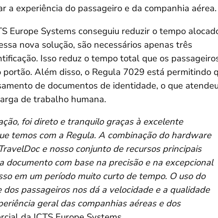
rar a experiência do passageiro e da companhia aérea.
S Europe Systems conseguiu reduzir o tempo alocad
ssa nova solução, são necessários apenas três
ntificação. Isso reduz o tempo total que os passageiro
portão. Além disso, o Regula 7029 está permitindo 
samento de documentos de identidade, o que atendeu
carga de trabalho humana.
ção, foi direto e tranquilo graças à excelente
 que temos com a Regula. A combinação do hardware
TravelDoc e nosso conjunto de recursos principais
a documento com base na precisão e na excepcional
 isso em um período muito curto de tempo. O uso do
e dos passageiros nos dá a velocidade e a qualidade
periência geral das companhias aéreas e dos
ercial da ICTS Europe Systems.