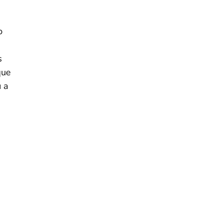
o
s
que
 a