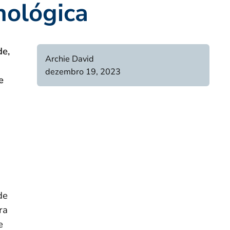
nológica
de,
Archie David
dezembro 19, 2023
e
de
ra
e