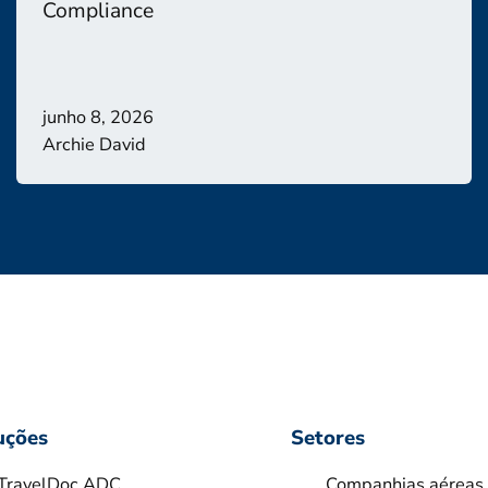
Compliance
junho 8, 2026
Archie David
uções
Setores
TravelDoc ADC
Companhias aéreas