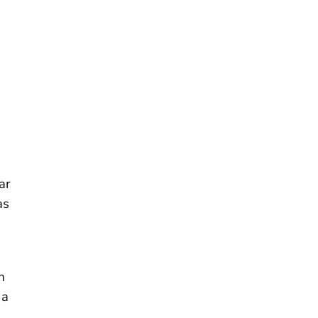
ar
as
m
 a