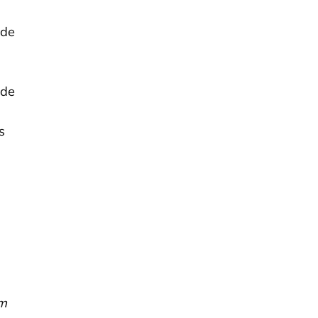
 de
 de
s
um