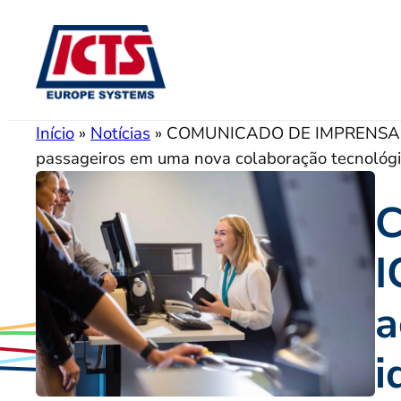
Pular
para
o
conteúdo
Início
»
Notícias
»
COMUNICADO DE IMPRENSA: Reg
passageiros em uma nova colaboração tecnológ
C
I
a
i