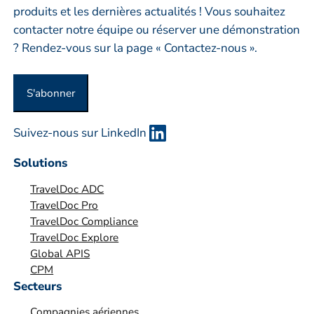
p
produits et les dernières actualités ! Vous souhaitez
r
contacter notre équipe ou réserver une démonstration
i
? Rendez-vous sur la page « Contactez-nous ».
s
e
S'abonner
o
u
Suivez-nous sur LinkedIn
o
r
Solutions
g
TravelDoc ADC
a
TravelDoc Pro
n
TravelDoc Compliance
i
TravelDoc Explore
s
Global APIS
a
CPM
t
Secteurs
i
Compagnies aériennes