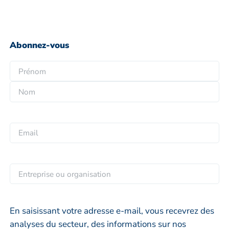
Abonnez-vous
N
o
P
m
r
*
N
é
o
n
E
m
o
m
m
a
i
E
l
n
*
t
r
En saisissant votre adresse e-mail, vous recevrez des
e
analyses du secteur, des informations sur nos