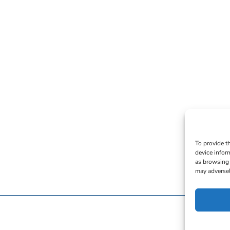
To provide t
device infor
as browsing 
may adversel