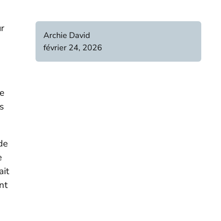
ur
Archie David
février 24, 2026
ue
s
de
e
ait
nt