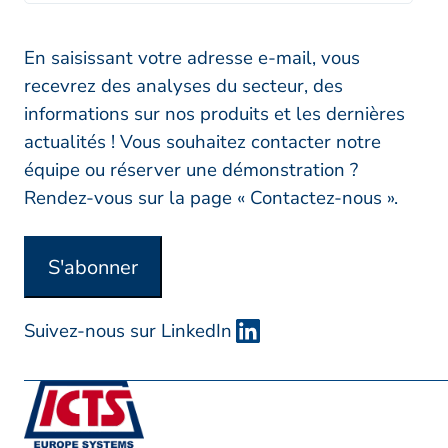
n
l
t
*
r
En saisissant votre adresse e-mail, vous
e
recevrez des analyses du secteur, des
p
informations sur nos produits et les dernières
r
actualités ! Vous souhaitez contacter notre
i
équipe ou réserver une démonstration ?
s
Rendez-vous sur la page « Contactez-nous ».
e
o
S'abonner
u
o
Suivez-nous sur LinkedIn
r
g
a
n