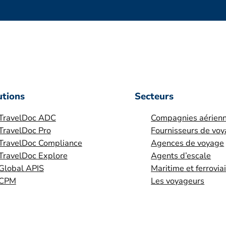
utions
Secteurs
TravelDoc ADC
Compagnies aérien
TravelDoc Pro
Fournisseurs de vo
TravelDoc Compliance
Agences de voyage
TravelDoc Explore
Agents d’escale
Global APIS
Maritime et ferrovia
CPM
Les voyageurs