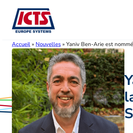
Aller
au
contenu
Accueil
»
Nouvelles
»
Yaniv Ben-Arie est nommé 
Y
l
S