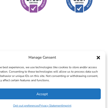
Manage Consent
he best experiences, we use technologies like cookies to store and/or access
mation. Consenting to these technologies will allow us to process data such
behavior or unique IDs on this site. Not consenting or withdrawing consent,
y affect certain features and functions.
Accept
© 2026 – ICTS Europe Systems – Site By EarlyMarketing.com
Opt-out preferences
Privacy Statement
Imprint