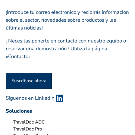
o
r
s
¡Introduce tu correo electrónico y recibirás información
e
sobre el sector, novedades sobre productos y las
s
últimas noticias!
a
o
¿Necesitas ponerte en contacto con nuestro equipo o
o
reservar una demostración? Utiliza la página
r
«Contacto».
g
a
n
Suscríbase ahora
i
z
Síguenos en LinkedIn
a
c
Soluciones
i
TravelDoc ADC
ó
TravelDoc Pro
n