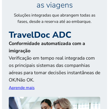
as viagens
Soluções integradas que abrangem todas as
fases, desde a reserva até ao embarque.
TravelDoc ADC
T
Conformidade automatizada com a
Val
imigração
Capt
Verificação em tempo real integrada com
doc
os principais sistemas das companhias
falh
aéreas para tomar decisões instantâneas de
Apre
OK/Não OK.
Aprende mais