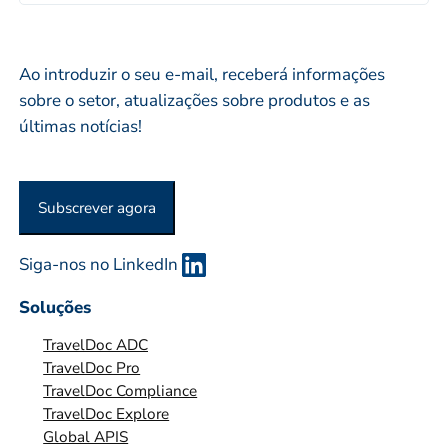
l
M
o
r
*
P
*
i
R
Ao introduzir o seu e-mail, receberá informações
o
E
sobre o setor, atualizações sobre produtos e as
*
S
últimas notícias!
A
O
U
Subscrever agora
O
R
G
Siga-nos no LinkedIn
A
Soluções
N
I
TravelDoc ADC
Z
TravelDoc Pro
TravelDoc Compliance
A
TravelDoc Explore
Ç
Global APIS
Ã