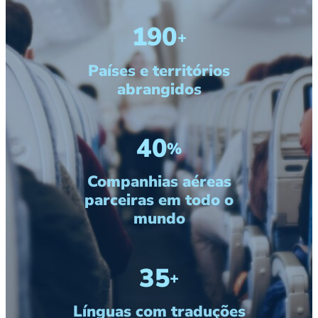
190
+
Países e territórios
abrangidos
40
%
Companhias aéreas
parceiras em todo o
mundo
35
+
Línguas com traduções