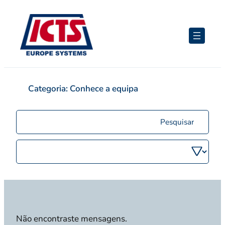
Pular
para
o
conteúdo
Categoria:
Conhece a equipa
Pesquisar
postagens
Filtrar
por
categoria
Não encontraste mensagens.