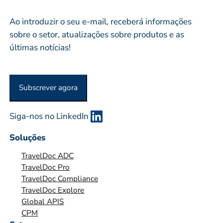
*
i
R
Ao introduzir o seu e-mail, receberá informações
o
E
sobre o setor, atualizações sobre produtos e as
*
S
últimas notícias!
A
O
U
Subscrever agora
O
R
G
Siga-nos no LinkedIn
A
Soluções
N
I
TravelDoc ADC
Z
TravelDoc Pro
TravelDoc Compliance
A
TravelDoc Explore
Ç
Global APIS
Ã
CPM
O