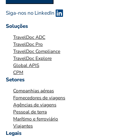
R
G
Siga-nos no LinkedIn
A
Soluções
N
I
TravelDoc ADC
Z
TravelDoc Pro
TravelDoc Compliance
A
TravelDoc Explore
Ç
Global APIS
Ã
CPM
O
Setores
*
Companhias aéreas
*
Fornecedores de viagens
Agências de viagens
Pessoal de terra
Marítimo e ferroviário
Viajantes
Legais