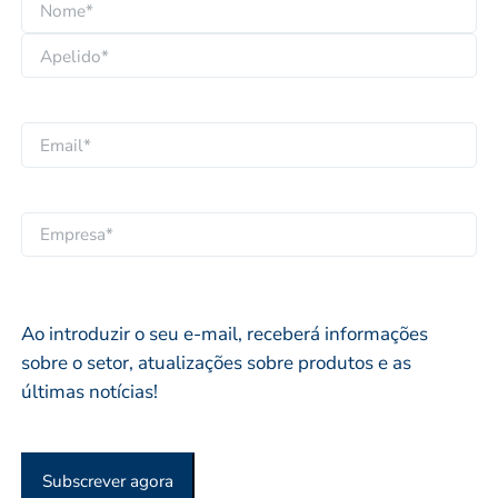
N
o
N
m
o
e
A
m
*
p
e
E
e
p
m
l
r
a
i
o
i
E
d
p
l
M
o
r
*
P
*
i
R
Ao introduzir o seu e-mail, receberá informações
o
E
sobre o setor, atualizações sobre produtos e as
*
S
últimas notícias!
A
O
U
Subscrever agora
O