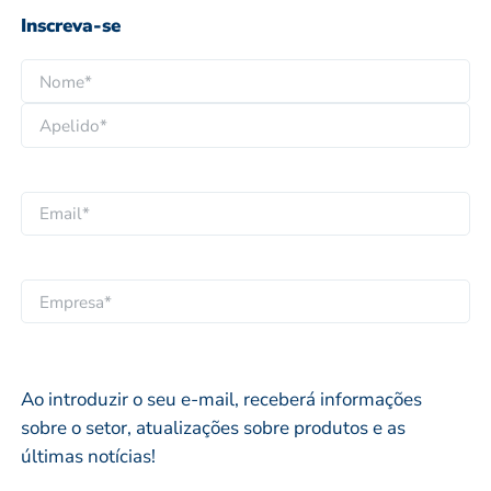
Inscreva-se
N
o
N
m
o
e
A
m
*
p
e
E
e
p
m
l
r
a
i
o
i
E
d
p
l
M
o
r
*
P
*
i
R
Ao introduzir o seu e-mail, receberá informações
o
E
sobre o setor, atualizações sobre produtos e as
*
S
últimas notícias!
A