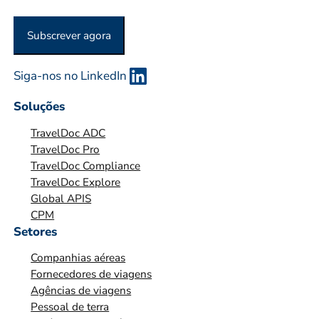
O
U
O
R
G
Siga-nos no LinkedIn
A
Soluções
N
I
TravelDoc ADC
Z
TravelDoc Pro
TravelDoc Compliance
A
TravelDoc Explore
Ç
Global APIS
Ã
CPM
O
Setores
*
Companhias aéreas
*
Fornecedores de viagens
Agências de viagens
Pessoal de terra