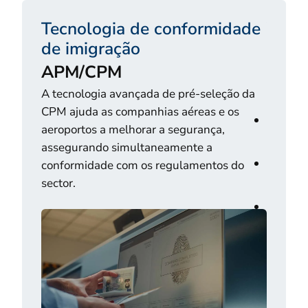
Tecnologia de conformidade
Veri
de imigração
de v
APM/CPM
Trav
A tecnologia avançada de pré-seleção da
Conf
CPM ajuda as companhias aéreas e os
Digital
aeroportos a melhorar a segurança,
precisa
assegurando simultaneamente a
Verific
conformidade com os regulamentos do
de via
sector.
Análise