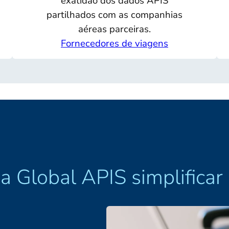
exatidão dos dados APIS
partilhados com as companhias
aéreas parceiras.
Fornecedores de viagens
a Global APIS simplifica