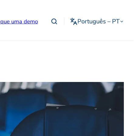
Português – PT
que uma demo