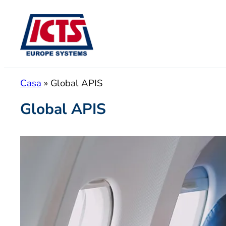
Saltar
para
o
conteúdo
Casa
»
Global APIS
Global APIS