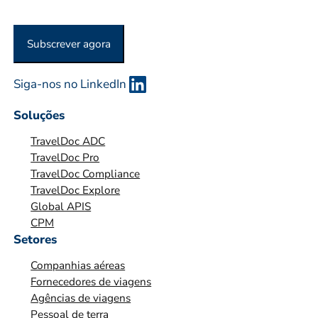
O
U
Subscrever agora
O
R
G
Siga-nos no LinkedIn
A
Soluções
N
I
TravelDoc ADC
Z
TravelDoc Pro
TravelDoc Compliance
A
TravelDoc Explore
Ç
Global APIS
Ã
CPM
O
Setores
*
Companhias aéreas
*
Fornecedores de viagens
Agências de viagens
Pessoal de terra