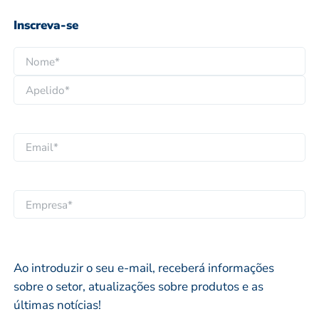
Inscreva-se
N
o
N
m
o
e
A
m
*
p
e
E
e
p
m
l
r
a
i
o
i
E
d
p
l
M
o
r
*
P
*
i
R
Ao introduzir o seu e-mail, receberá informações
o
E
sobre o setor, atualizações sobre produtos e as
*
S
últimas notícias!
A