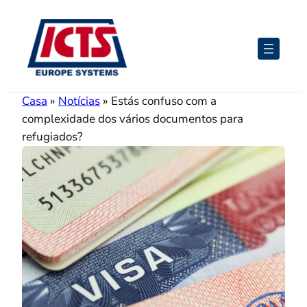
Saltar
para
o
conteúdo
Casa
»
Notícias
»
Estás confuso com a
complexidade dos vários documentos para
refugiados?