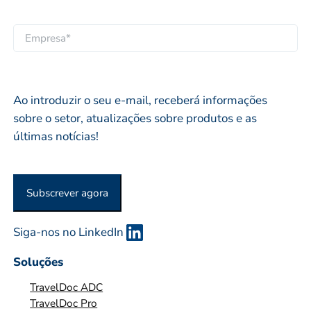
l
r
a
i
o
i
E
d
p
l
M
o
r
*
P
*
i
R
Ao introduzir o seu e-mail, receberá informações
o
E
sobre o setor, atualizações sobre produtos e as
*
S
últimas notícias!
A
O
U
Subscrever agora
O
R
G
Siga-nos no LinkedIn
A
Soluções
N
I
TravelDoc ADC
Z
TravelDoc Pro