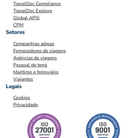
TravelDoc Compliance
A
TravelDoc Explore
Ç
Global APIS
Ã
CPM
O
Setores
*
Companhias aéreas
*
Fornecedores de viagens
Agências de viagens
Pessoal de terra
Marítimo e ferroviário
Viajantes
Legais
Cookies
Privacidade