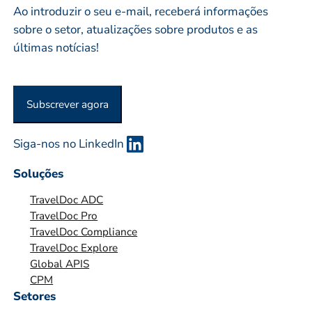
Ao introduzir o seu e-mail, receberá informações
o
E
sobre o setor, atualizações sobre produtos e as
*
S
últimas notícias!
A
O
U
Subscrever agora
O
R
G
Siga-nos no LinkedIn
A
Soluções
N
I
TravelDoc ADC
Z
TravelDoc Pro
TravelDoc Compliance
A
TravelDoc Explore
Ç
Global APIS
Ã
CPM
O
Setores
*