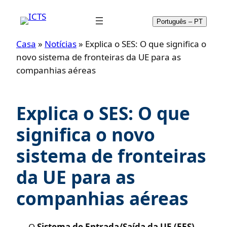
Saltar
para
Português – PT
o
Casa
»
Notícias
»
Explica o SES: O que significa o
conteúdo
novo sistema de fronteiras da UE para as
companhias aéreas
Explica o SES: O que
significa o novo
sistema de fronteiras
da UE para as
companhias aéreas
O
Sistema de Entrada/Saída da UE (EES)