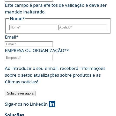
Este campo é para efeitos de validação e deve ser
mantido inalterado.
Nome
*
N
A
o
Email
*
p
m
e
e
EMPRESA OU ORGANIZAÇÃO*
*
l
p
i
r
d
o
Ao introduzir o seu e-mail, receberá informações
o
p
sobre o setor, atualizações sobre produtos e as
*
r
últimas notícias!
i
o
Subscrever agora
*
Siga-nos no LinkedIn
Soluções